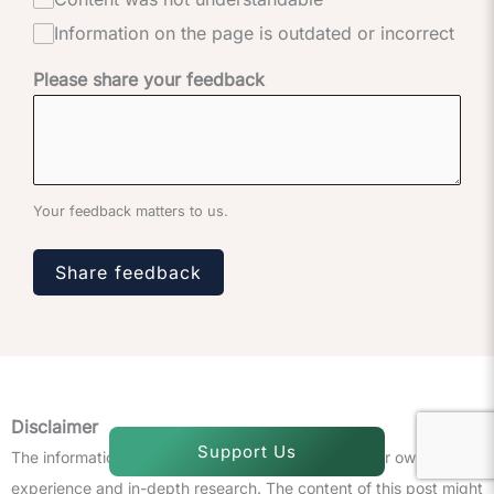
Information on the page is outdated or incorrect
Please share your feedback
Your feedback matters to us.
Share feedback
Disclaimer
Support Us
The information provided in this post is based on our own
experience and in-depth research. The content of this post might