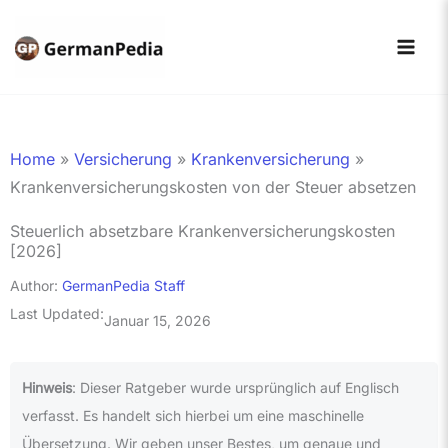
Zum
Inhalt
springen
Home
»
Versicherung
»
Krankenversicherung
»
Krankenversicherungskosten von der Steuer absetzen
Steuerlich absetzbare Krankenversicherungskosten
[2026]
Author:
GermanPedia Staff
Last Updated:
Januar 15, 2026
Hinweis
: Dieser Ratgeber wurde ursprünglich auf Englisch
verfasst. Es handelt sich hierbei um eine maschinelle
Übersetzung. Wir geben unser Bestes, um genaue und